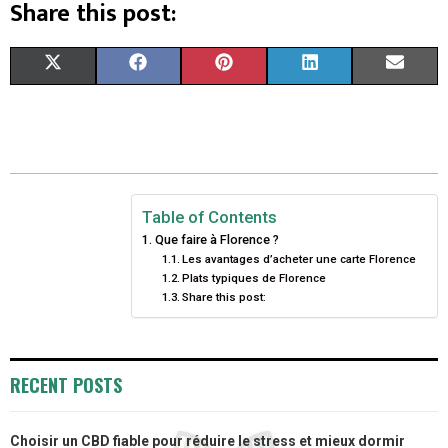
Share this post:
S
S
S
S
S
X
F
P
L
E
H
H
H
H
H
(
A
I
I
M
A
A
A
A
A
T
C
N
N
A
R
R
R
R
R
W
E
T
K
I
E
E
E
E
E
I
B
E
E
L
Table of Contents
Que faire à Florence ?
O
O
O
O
O
T
O
R
D
Les avantages d’acheter une carte Florence
Plats typiques de Florence
N
N
N
N
N
T
O
E
I
Share this post:
E
K
S
N
R
T
RECENT POSTS
)
Choisir un CBD fiable pour réduire le stress et mieux dormir