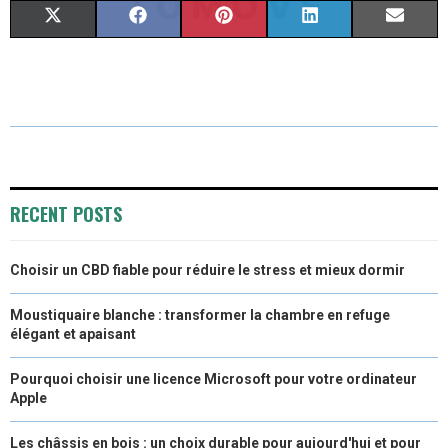
S
S
S
S
S
X
F
P
L
E
H
H
H
H
H
(
A
I
I
M
A
A
A
A
A
T
C
N
N
A
R
R
R
R
R
W
E
T
K
I
E
E
E
E
E
I
B
E
E
L
O
O
O
O
O
T
O
R
D
RECENT POSTS
N
N
N
N
N
T
O
E
I
Choisir un CBD fiable pour réduire le stress et mieux dormir
E
K
S
N
R
T
Moustiquaire blanche : transformer la chambre en refuge
élégant et apaisant
)
Pourquoi choisir une licence Microsoft pour votre ordinateur
Apple
Les châssis en bois : un choix durable pour aujourd'hui et pour