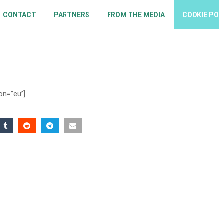
CONTACT
PARTNERS
FROM THE MEDIA
COOKIE PO
on=”eu”]