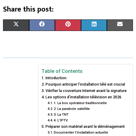
Share this post:
S
S
S
S
S
X
F
P
L
E
H
H
H
H
H
(
A
I
I
M
A
A
A
A
A
T
C
N
N
A
R
R
R
R
R
W
E
T
K
I
E
E
E
E
E
I
B
E
E
L
Table of Contents
Introduction
O
O
O
O
O
T
O
R
D
Pourquoi anticiper l’installation télé est crucial
N
N
N
N
N
T
Vérifier la couverture Internet avant la signature
O
E
I
Les options d’installation télévision en 2026
E
K
S
N
1. La box opérateur traditionnelle
2. La parabole satellite
R
T
3. La TNT
4. L’IPTV
)
Préparer son matériel avant le déménagement
Documenter l’installation actuelle