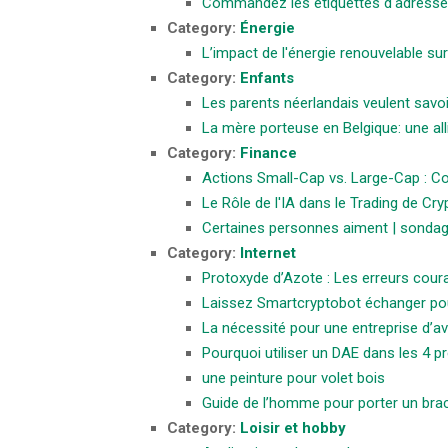
Commandez les étiquettes d'adresse 
Category:
Énergie
L’impact de l'énergie renouvelable su
Category:
Enfants
Les parents néerlandais veulent savoi
La mère porteuse en Belgique: une all
Category:
Finance
Actions Small-Cap vs. Large-Cap : 
Le Rôle de l'IA dans le Trading de Cry
Certaines personnes aiment | sondag
Category:
Internet
Protoxyde d’Azote : Les erreurs couran
Laissez Smartcryptobot échanger po
La nécessité pour une entreprise d’avo
Pourquoi utiliser un DAE dans les 4 p
une peinture pour volet bois
Guide de l’homme pour porter un bra
Category:
Loisir et hobby