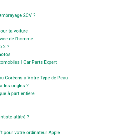
e embrayage 2CV ?
our ta voiture
rvice de l'homme
p 2 ?
motos
tomobiles | Car Parts Expert
au Coréens à Votre Type de Peau
ur les ongles ?
que à part entière
tiste attitré ?
t pour votre ordinateur Apple