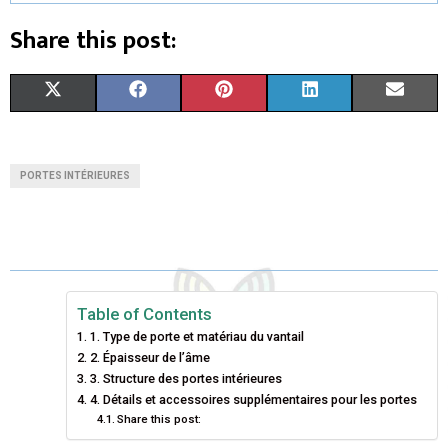
Share this post:
S
S
S
S
S
X
F
P
L
E
H
H
H
H
H
(
A
I
I
M
A
A
A
A
A
T
C
N
N
A
PORTES INTÉRIEURES
R
R
R
R
R
W
E
T
K
I
E
E
E
E
E
I
B
E
E
L
O
O
O
O
O
T
O
R
D
N
N
N
N
N
T
O
E
I
Table of Contents
1. Type de porte et matériau du vantail
E
K
S
N
2. Épaisseur de l’âme
3. Structure des portes intérieures
R
T
4. Détails et accessoires supplémentaires pour les portes
)
Share this post: