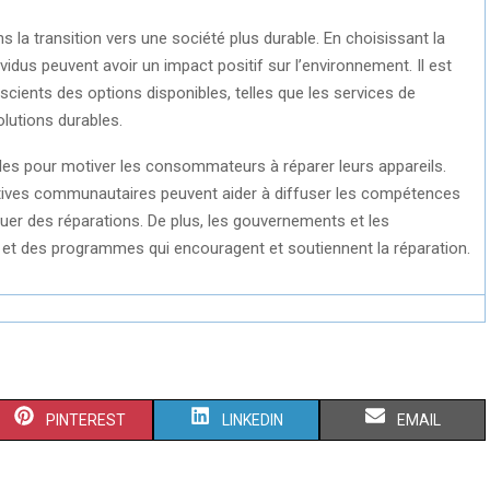
la transition vers une société plus durable. En choisissant la
vidus peuvent avoir un impact positif sur l’environnement. Il est
ients des options disponibles, telles que les services de
olutions durables.
elles pour motiver les consommateurs à réparer leurs appareils.
itiatives communautaires peuvent aider à diffuser les compétences
er des réparations. De plus, les gouvernements et les
 et des programmes qui encouragent et soutiennent la réparation.
S
S
S
PINTEREST
LINKEDIN
EMAIL
H
H
H