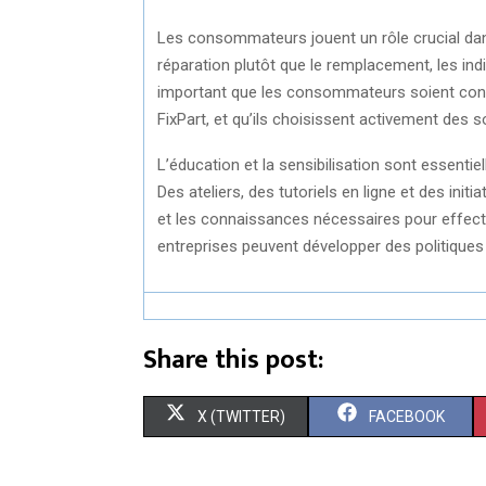
Les consommateurs jouent un rôle crucial dans 
réparation plutôt que le remplacement, les indi
important que les consommateurs soient consc
FixPart, et qu’ils choisissent activement des s
L’éducation et la sensibilisation sont essenti
Des ateliers, des tutoriels en ligne et des in
et les connaissances nécessaires pour effectu
entreprises peuvent développer des politiques
Share this post:
S
S
X (TWITTER)
FACEBOOK
H
H