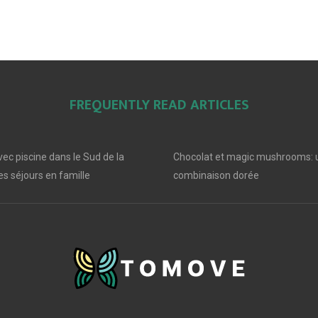
FREQUENTLY READ ARTICLES
ec piscine dans le Sud de la
Chocolat et magic mushrooms: 
s séjours en famille
combinaison dorée