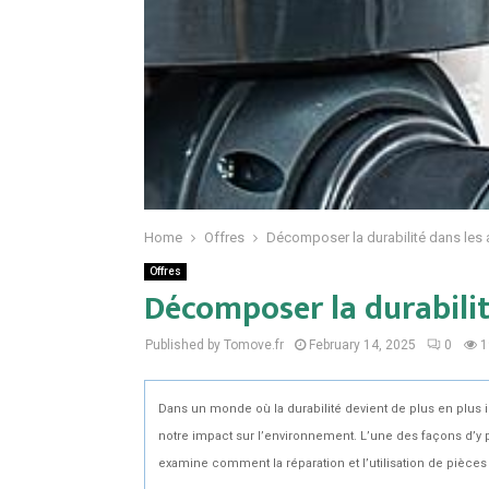
Home
Offres
Décomposer la durabilité dans les
Offres
Décomposer la durabilit
Published by Tomove.fr
February 14, 2025
0
1
Dans un monde où la durabilité devient de plus en plus
notre impact sur l’environnement. L’une des façons d’y p
examine comment la réparation et l’utilisation de pièce