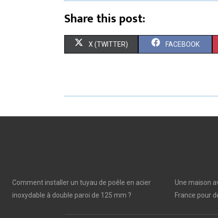
Share this post:
S
S
X (TWITTER)
FACEBOOK
H
H
A
A
R
R
E
E
O
O
N
N
Comment installer un tuyau de poêle en acier
Une maison av
inoxydable à double paroi de 125 mm ?
France pour de