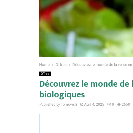
Home
Offres
Découvrez le monde de la vente en
Offres
Découvrez le monde de l
biologiques
Published by Tomove.fr
April 4, 2025
0
2658