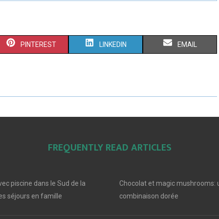
S
S
S
PINTEREST
LINKEDIN
EMAIL
H
H
H
A
A
A
R
R
R
E
E
E
O
O
O
FREQUENTLY READ ARTICLES
N
N
N
ec piscine dans le Sud de la
Chocolat et magic mushrooms: 
s séjours en famille
combinaison dorée