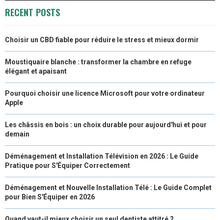
O
O
O
O
O
T
O
R
D
RECENT POSTS
N
N
N
N
N
T
O
E
I
Choisir un CBD fiable pour réduire le stress et mieux dormir
E
K
S
N
R
T
Moustiquaire blanche : transformer la chambre en refuge
élégant et apaisant
)
Pourquoi choisir une licence Microsoft pour votre ordinateur
Apple
Les châssis en bois : un choix durable pour aujourd'hui et pour
demain
Déménagement et Installation Télévision en 2026 : Le Guide
Pratique pour S'Équiper Correctement
Déménagement et Nouvelle Installation Télé : Le Guide Complet
pour Bien S'Équiper en 2026
Quand vaut-il mieux choisir un seul dentiste attitré ?