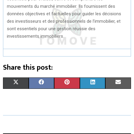
mouvements du marché immobilier. Ils fournissent des
données objectives et factuelles pour guider les décisions
des investisseurs et des professionnels de l’immobilier, et
sont essentiels pour une gestion réussie des
investissements immobiliers.
Share this post:
S
S
S
S
S
X
F
P
L
E
H
H
H
H
H
(
A
I
I
M
A
A
A
A
A
T
C
N
N
A
R
R
R
R
R
W
E
T
K
I
E
E
E
E
E
I
B
E
E
L