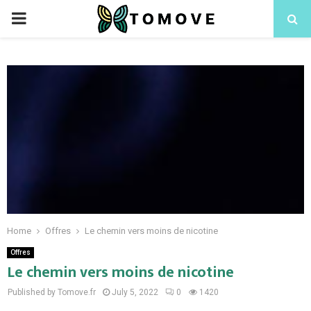
PRIMARY
MENU
Home
Offres
Le chemin vers moins de nicotine
Offres
Le chemin vers moins de nicotine
Published by Tomove.fr
July 5, 2022
0
1420