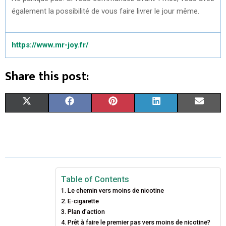
également la possibilité de vous faire livrer le jour même.
https://www.mr-joy.fr/
Share this post:
S
S
S
S
S
X
F
P
L
E
H
H
H
H
H
(
A
I
I
M
A
A
A
A
A
T
C
N
N
A
R
R
R
R
R
W
E
T
K
I
E
E
E
E
E
I
B
E
E
L
Table of Contents
Le chemin vers moins de nicotine
O
O
O
O
O
T
O
R
D
E-cigarette
N
N
N
N
N
T
Plan d’action
O
E
I
Prêt à faire le premier pas vers moins de nicotine?