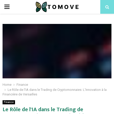
PRIMARY
MENU
Home
Finance
Le Rôle de l'IA dans le Trading de Cryptomonnaies: L'Innovation à la
Financière de Versailles
Finance
Le Rôle de l'IA dans le Trading de