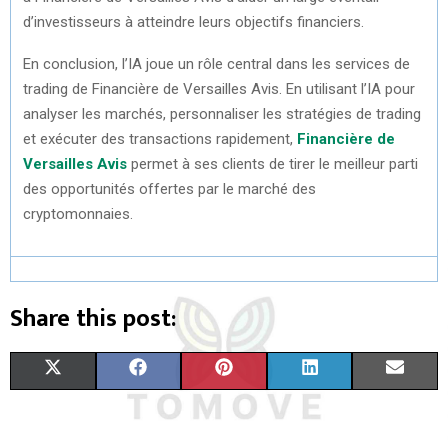
d’investisseurs à atteindre leurs objectifs financiers.
En conclusion, l’IA joue un rôle central dans les services de
trading de Financière de Versailles Avis. En utilisant l’IA pour
analyser les marchés, personnaliser les stratégies de trading
et exécuter des transactions rapidement,
Financière de
Versailles Avis
permet à ses clients de tirer le meilleur parti
des opportunités offertes par le marché des
cryptomonnaies.
Share this post:
S
S
S
S
S
X
F
P
L
E
H
H
H
H
H
(
A
I
I
M
A
A
A
A
A
T
C
N
N
A