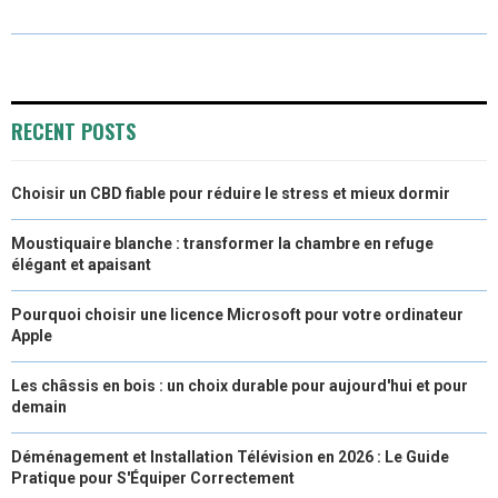
R
R
R
R
R
W
E
T
K
I
E
E
E
E
E
I
B
E
E
L
O
O
O
O
O
T
O
R
D
RECENT POSTS
N
N
N
N
N
T
O
E
I
Choisir un CBD fiable pour réduire le stress et mieux dormir
E
K
S
N
R
T
Moustiquaire blanche : transformer la chambre en refuge
élégant et apaisant
)
Pourquoi choisir une licence Microsoft pour votre ordinateur
Apple
Les châssis en bois : un choix durable pour aujourd'hui et pour
demain
Déménagement et Installation Télévision en 2026 : Le Guide
Pratique pour S'Équiper Correctement