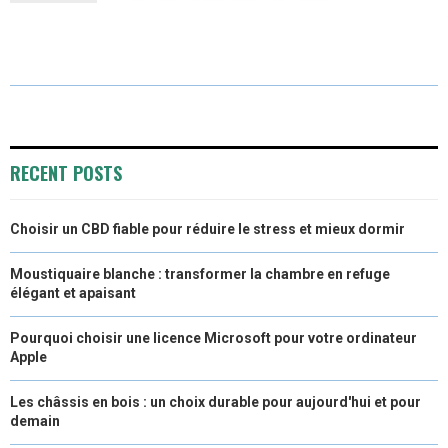
R
R
R
R
R
W
E
T
K
I
E
E
E
E
E
I
B
E
E
L
O
O
O
O
O
T
O
R
D
N
N
N
N
N
T
O
E
I
E
K
S
N
RECENT POSTS
R
T
Choisir un CBD fiable pour réduire le stress et mieux dormir
)
Moustiquaire blanche : transformer la chambre en refuge
élégant et apaisant
Pourquoi choisir une licence Microsoft pour votre ordinateur
Apple
Les châssis en bois : un choix durable pour aujourd'hui et pour
demain