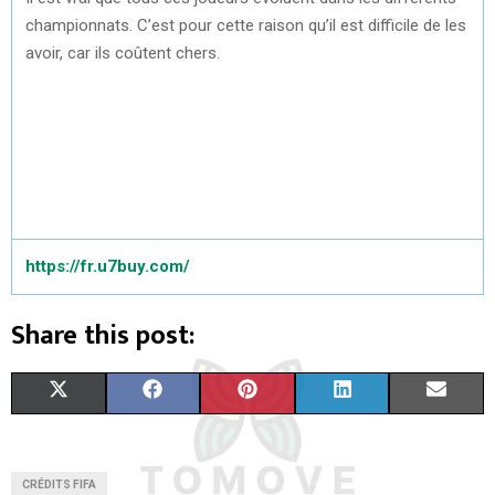
championnats. C’est pour cette raison qu’il est difficile de les
avoir, car ils coûtent chers.
https://fr.u7buy.com/
Share this post:
S
S
S
S
S
X
F
P
L
E
H
H
H
H
H
(
A
I
I
M
A
A
A
A
A
T
C
N
N
A
CRÉDITS FIFA