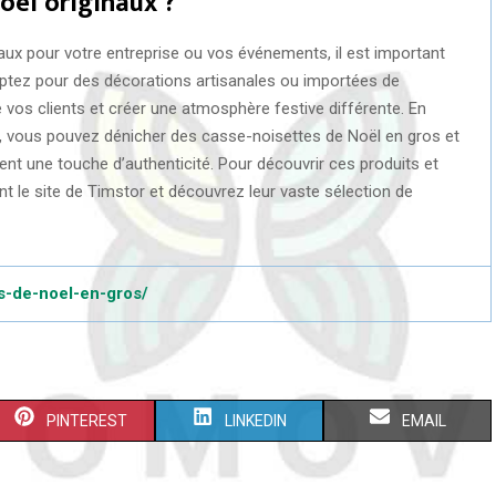
oël originaux ?
naux pour votre entreprise ou vos événements, il est important
 Optez pour des décorations artisanales ou importées de
vos clients et créer une atmosphère festive différente. En
s, vous pouvez dénicher des casse-noisettes de Noël en gros et
t une touche d’authenticité. Pour découvrir ces produits et
 le site de Timstor et découvrez leur vaste sélection de
es-de-noel-en-gros/
S
S
S
PINTEREST
LINKEDIN
EMAIL
H
H
H