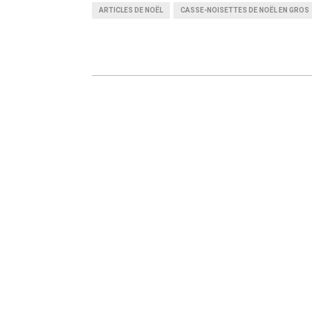
A
A
ARTICLES DE NOËL
CASSE-NOISETTES DE NOËL EN GROS
R
R
E
E
O
O
N
N