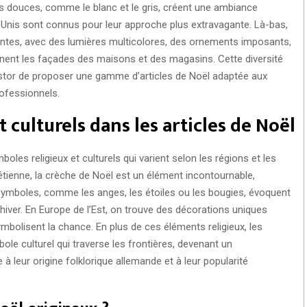
rs douces, comme le blanc et le gris, créent une ambiance
ts-Unis sont connus pour leur approche plus extravagante. Là-bas,
ntes, avec des lumières multicolores, des ornements imposants,
rnent les façades des maisons et des magasins. Cette diversité
stor de proposer une gamme d’articles de Noël adaptée aux
rofessionnels.
 culturels dans les articles de Noël
oles religieux et culturels qui varient selon les régions et les
étienne, la crèche de Noël est un élément incontournable,
s symboles, comme les anges, les étoiles ou les bougies, évoquent
e l’hiver. En Europe de l’Est, on trouve des décorations uniques
symbolisent la chance. En plus de ces éléments religieux, les
le culturel qui traverse les frontières, devenant un
à leur origine folklorique allemande et à leur popularité