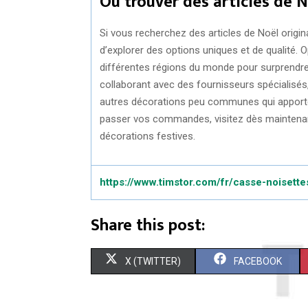
Où trouver des articles de N
Si vous recherchez des articles de Noël origi
d’explorer des options uniques et de qualité.
différentes régions du monde pour surprendre 
collaborant avec des fournisseurs spécialisé
autres décorations peu communes qui apporten
passer vos commandes, visitez dès maintenant
décorations festives.
https://www.timstor.com/fr/casse-noisett
Share this post:
S
S
X (TWITTER)
FACEBOOK
H
H