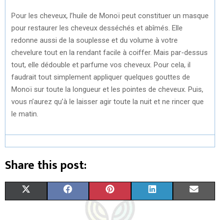
Pour les cheveux, l’huile de Monoï peut constituer un masque
pour restaurer les cheveux desséchés et abîmés. Elle
redonne aussi de la souplesse et du volume à votre
chevelure tout en la rendant facile à coiffer. Mais par-dessus
tout, elle dédouble et parfume vos cheveux. Pour cela, il
faudrait tout simplement appliquer quelques gouttes de
Monoï sur toute la longueur et les pointes de cheveux. Puis,
vous n’aurez qu’à le laisser agir toute la nuit et ne rincer que
le matin.
Share this post:
S
S
S
S
S
X
F
P
L
E
H
H
H
H
H
(
A
I
I
M