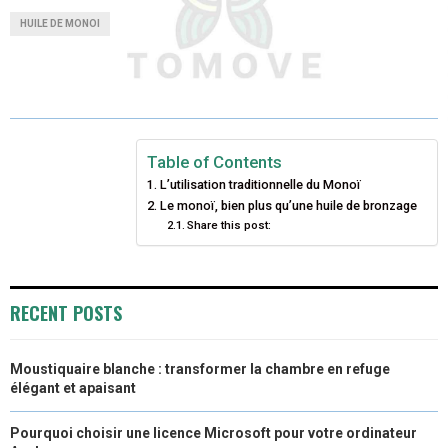
A
A
A
A
A
T
C
N
N
A
HUILE DE MONOI
R
R
R
R
R
W
E
T
K
I
E
E
E
E
E
I
B
E
E
L
O
O
O
O
O
T
O
R
D
N
N
N
N
N
T
O
E
I
Table of Contents
L’utilisation traditionnelle du Monoï
E
K
S
N
Le monoï, bien plus qu’une huile de bronzage
Share this post:
R
T
)
RECENT POSTS
Moustiquaire blanche : transformer la chambre en refuge
élégant et apaisant
Pourquoi choisir une licence Microsoft pour votre ordinateur