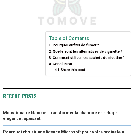
H
H
H
H
H
(
A
I
I
M
A
A
A
A
A
T
C
N
N
A
R
R
R
R
R
W
E
T
K
I
E
E
E
E
E
I
B
E
E
L
Table of Contents
Pourquoi arrêter de fumer ?
O
O
O
O
O
T
O
R
D
Quelle sont les alternatives de cigarette ?
N
N
N
N
N
T
O
Comment utiliser les sachets de nicotine ?
E
I
Conclusion
E
K
S
N
Share this post:
R
T
)
RECENT POSTS
Moustiquaire blanche : transformer la chambre en refuge
élégant et apaisant
Pourquoi choisir une licence Microsoft pour votre ordinateur