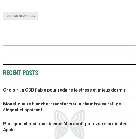
H
H
H
H
H
(
A
I
I
M
A
A
A
A
A
T
C
N
N
A
SIPHON CHANTILLY
R
R
R
R
R
W
E
T
K
I
E
E
E
E
E
I
B
E
E
L
O
O
O
O
O
T
O
R
D
N
N
N
N
N
T
O
E
I
E
K
S
N
RECENT POSTS
R
T
Choisir un CBD fiable pour réduire le stress et mieux dormir
)
Moustiquaire blanche : transformer la chambre en refuge
élégant et apaisant
Pourquoi choisir une licence Microsoft pour votre ordinateur
Apple