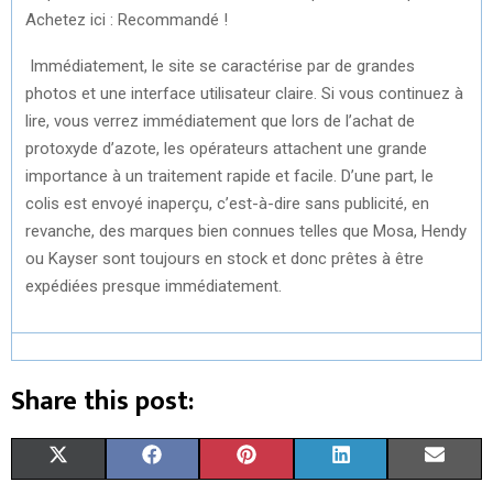
Achetez ici : Recommandé !
Immédiatement, le site se caractérise par de grandes
photos et une interface utilisateur claire. Si vous continuez à
lire, vous verrez immédiatement que lors de l’achat de
protoxyde d’azote, les opérateurs attachent une grande
importance à un traitement rapide et facile. D’une part, le
colis est envoyé inaperçu, c’est-à-dire sans publicité, en
revanche, des marques bien connues telles que Mosa, Hendy
ou Kayser sont toujours en stock et donc prêtes à être
expédiées presque immédiatement.
Share this post:
S
S
S
S
S
X
F
P
L
E