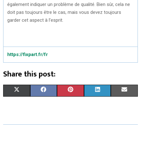
également indiquer un problème de qualité. Bien sûr, cela ne
doit pas toujours être le cas, mais vous devez toujours
garder cet aspect à l’esprit.
https://fixpart.fr/fr
Share this post:
S
S
S
S
S
X
F
P
L
E
H
H
H
H
H
(
A
I
I
M
A
A
A
A
A
T
C
N
N
A
R
R
R
R
R
W
E
T
K
I
E
E
E
E
E
I
B
E
E
L