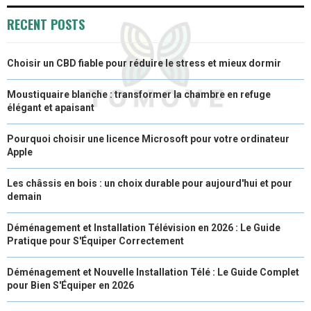
O
O
O
O
O
T
O
R
D
RECENT POSTS
N
N
N
N
N
T
O
E
I
Choisir un CBD fiable pour réduire le stress et mieux dormir
E
K
S
N
R
T
Moustiquaire blanche : transformer la chambre en refuge
élégant et apaisant
)
Pourquoi choisir une licence Microsoft pour votre ordinateur
Apple
Les châssis en bois : un choix durable pour aujourd'hui et pour
demain
Déménagement et Installation Télévision en 2026 : Le Guide
Pratique pour S'Équiper Correctement
Déménagement et Nouvelle Installation Télé : Le Guide Complet
pour Bien S'Équiper en 2026