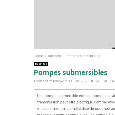
Home
Business
Pompes submersibles
Business
Pompes submersibles
Published by Tomove.fr
June 25, 2018
0
164
Une pompe submersible est une pompe qui vie
transmission peut être électrique comme avec
et qui permet d’imperméabiliser le sous-sol a
mécaniquement comme avec une pompe à pi