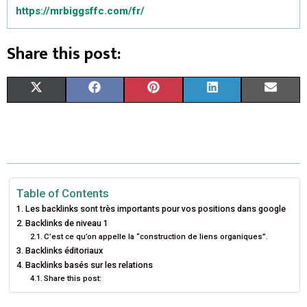
https://mrbiggsffc.com/fr/
Share this post:
S
S
S
S
S
X
F
P
L
E
H
H
H
H
H
(
A
I
I
M
A
A
A
A
A
T
C
N
N
A
R
R
R
R
R
W
E
T
K
I
E
E
E
E
E
I
B
E
E
L
Table of Contents
Les backlinks sont très importants pour vos positions dans google
O
O
O
O
O
T
O
R
D
Backlinks de niveau 1
C’est ce qu’on appelle la “construction de liens organiques”.
N
N
N
N
N
T
O
E
I
Backlinks éditoriaux
E
K
S
N
Backlinks basés sur les relations
Share this post:
R
T